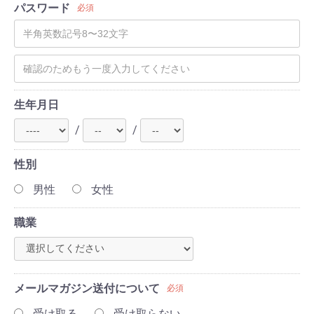
パスワード
必須
生年月日
/
/
性別
男性
女性
職業
メールマガジン送付について
必須
受け取る
受け取らない